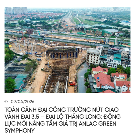
09/04/2026
TOÀN CẢNH ĐẠI CÔNG TRƯỜNG NÚT GIAO
VÀNH ĐAI 3,5 – ĐẠI LỘ THĂNG LONG: ĐỘNG
LỰC MỚI NÂNG TẦM GIÁ TRỊ ANLAC GREEN
SYMPHONY