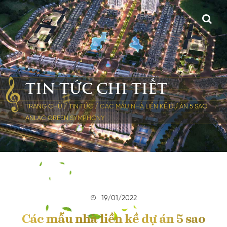
TIN TỨC CHI TIẾT
TRANG CHỦ
/
TIN TỨC
/
CÁC MẪU NHÀ LIỀN KỀ DỰ ÁN 5 SAO
ANLAC GREEN SYMPHONY
19/01/2022
Các mẫu nhà liền kề dự án 5 sao