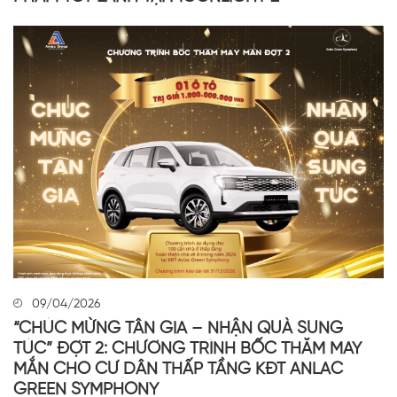
09/04/2026
“CHÚC MỪNG TÂN GIA – NHẬN QUÀ SUNG
TÚC” ĐỢT 2: CHƯƠNG TRÌNH BỐC THĂM MAY
MẮN CHO CƯ DÂN THẤP TẦNG KĐT ANLAC
GREEN SYMPHONY