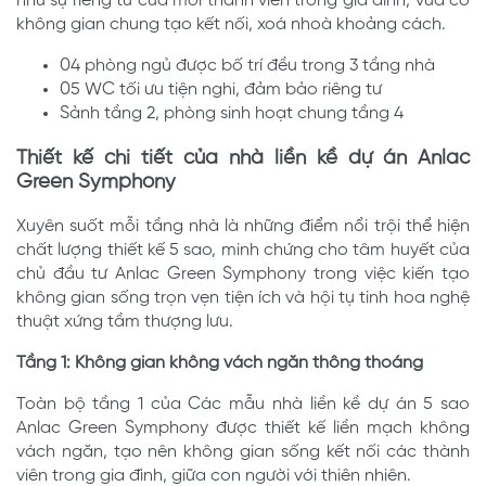
như sự riêng tư của mỗi thành viên trong gia đình, vừa có
không gian chung tạo kết nối, xoá nhoà khoảng cách.
04 phòng ngủ được bố trí đều trong 3 tầng nhà
05 WC tối ưu tiện nghi, đảm bảo riêng tư
Sảnh tầng 2, phòng sinh hoạt chung tầng 4
Thiết kế chi tiết của nhà liền kề dự án Anlac
Green Symphony
Xuyên suốt mỗi tầng nhà là những điểm nổi trội thể hiện
chất lượng thiết kế 5 sao, minh chứng cho tâm huyết của
chủ đầu tư Anlac Green Symphony trong việc kiến tạo
không gian sống trọn vẹn tiện ích và hội tụ tinh hoa nghệ
thuật xứng tầm thượng lưu.
Tầng 1: Không gian không vách ngăn thông thoáng
Toàn bộ tầng 1 của Các mẫu nhà liền kề dự án 5 sao
Anlac Green Symphony được thiết kế liền mạch không
vách ngăn, tạo nên không gian sống kết nối các thành
viên trong gia đình, giữa con người với thiên nhiên.