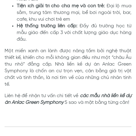
Tiện ích giải trí cho cha mẹ và con trẻ:
Đại lộ mua
sắm, trung tâm thương mại, bể bơi ngoài trời, bar,
cafe, khu vui chơi trẻ em
Hệ thống trường liên cấp:
Đầy đủ trường học từ
mẫu giáo đến cấp 3 với chất lượng giáo dục hàng
đầu.
Một miền xanh an lành được nâng tầm bởi nghệ thuật
thiết kế, khiến cho mỗi không gian đều như một “châu Âu
thu nhỏ” đẳng cấp. Nhà liền kề dự án Anlac Green
Symphony là chốn an cư trọn vẹn, cân bằng giá trị vật
chất và tinh thần, là nơi tìm về của những chủ nhân tinh
tế.
Liên hệ để nhận tư vấn chi tiết về
các mẫu nhà liền kề dự
án Anlac Green Symphony
5 sao và mặt bằng từng căn!