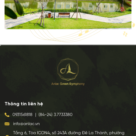
Thông tin liên hệ
0931561818
|
(84-24) 3.7733380
info@anlac.vn
Tầng 6, Tòa ICON4, số 243A đường Đê La Thành, phường