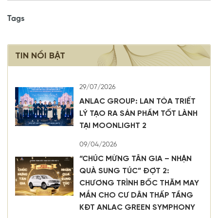
Tags
TIN NỔI BẬT
29/07/2026
ANLAC GROUP: LAN TỎA TRIẾT
LÝ TẠO RA SẢN PHẨM TỐT LÀNH
TẠI MOONLIGHT 2
09/04/2026
“CHÚC MỪNG TÂN GIA – NHẬN
QUÀ SUNG TÚC” ĐỢT 2:
CHƯƠNG TRÌNH BỐC THĂM MAY
MẮN CHO CƯ DÂN THẤP TẦNG
KĐT ANLAC GREEN SYMPHONY