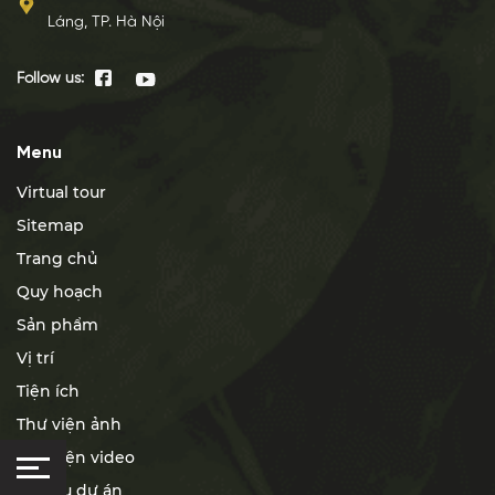
Láng, TP. Hà Nội
Follow us:
Menu
Virtual tour
Sitemap
Trang chủ
Quy hoạch
Sản phẩm
Vị trí
Tiện ích
Thư viện ảnh
Thư viện video
Tài liệu dự án