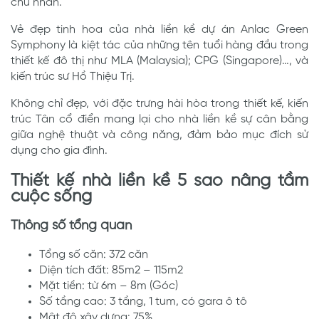
chủ nhân.
Vẻ đẹp tinh hoa của nhà liền kề dự án Anlac Green
Symphony là kiệt tác của những tên tuổi hàng đầu trong
thiết kế đô thị như MLA (Malaysia); CPG (Singapore)…, và
kiến trúc sư Hồ Thiệu Trị.
Không chỉ đẹp, với đặc trưng hài hòa trong thiết kế, kiến
trúc Tân cổ điển mang lại cho nhà liền kề sự cân bằng
giữa nghệ thuật và công năng, đảm bảo mục đích sử
dụng cho gia đình.
Thiết kế nhà liền kề 5 sao nâng tầm
cuộc sống
Thông số tổng quan
Tổng số căn: 372 căn
Diện tích đất: 85m2 – 115m2
Mặt tiền: từ 6m – 8m (Góc)
Số tầng cao: 3 tầng, 1 tum, có gara ô tô
Mật độ xây dựng: 75%