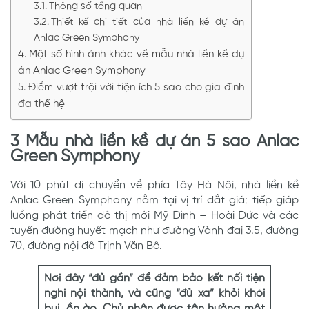
Thông số tổng quan
Thiết kế chi tiết của nhà liền kề dự án
Anlac Green Symphony
Một số hình ảnh khác về mẫu nhà liền kề dự
án Anlac Green Symphony
Điểm vượt trội với tiện ích 5 sao cho gia đình
đa thế hệ
3 Mẫu nhà liền kề dự án 5 sao Anlac
Green Symphony
Với 10 phút di chuyển về phía Tây Hà Nội, nhà liền kề
Anlac Green Symphony nằm tại vị trí đắt giá: tiếp giáp
luồng phát triển đô thị mới Mỹ Đình – Hoài Đức và các
tuyến đường huyết mạch như đường Vành đai 3.5, đường
70, đường nội đô Trịnh Văn Bô.
Nơi đây “đủ gần” để đảm bảo kết nối tiện
nghi nội thành, và cũng “đủ xa” khỏi khói
bụi, ồn ào. Chủ nhân được tận hưởng một