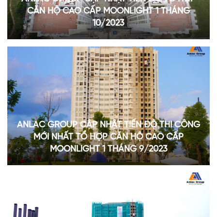
CĂN HỘ CAO CẤP MOONLIGHT 1 THÁNG
10/2023
ANLAC GROUP CẬP NHẬT TIẾN ĐỘ THI CÔNG
MỚI NHẤT TỔ HỢP CĂN HỘ CAO CẤP
MOONLIGHT 1 THÁNG 9/2023