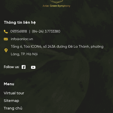
Thông tin liên hệ
0931561818
|
(84-24) 3.7733380
info@anlac.vn
Tầng 6, Tòa ICON4, số 243A đường Đê La Thành, phường
Láng, TP. Hà Nội
Follow us:
Menu
Virtual tour
Sitemap
Trang chủ