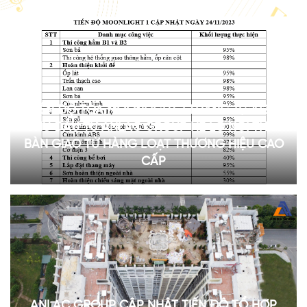
TIẾN ĐỘ TÒA MOONLIGHT 1 THÁNG 11/2023:
CHỦ ĐẦU TƯ ANLAC GROUP HÉ LỘ NỘI THẤT
BÀN GIAO TỪ HÀNG LOẠT THƯƠNG HIỆU CAO
CẤP
ANLAC GROUP CẬP NHẬT TIẾN ĐỘ TỔ HỢP