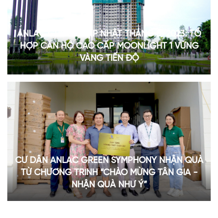
ANLAC GROUP CẬP NHẬT THÁNG 8/2023: TỔ
HỢP CĂN HỘ CAO CẤP MOONLIGHT 1 VỮNG
VÀNG TIẾN ĐỘ
CƯ DÂN ANLAC GREEN SYMPHONY NHẬN QUÀ
TỪ CHƯƠNG TRÌNH “CHÀO MỪNG TÂN GIA -
NHẬN QUÀ NHƯ Ý”