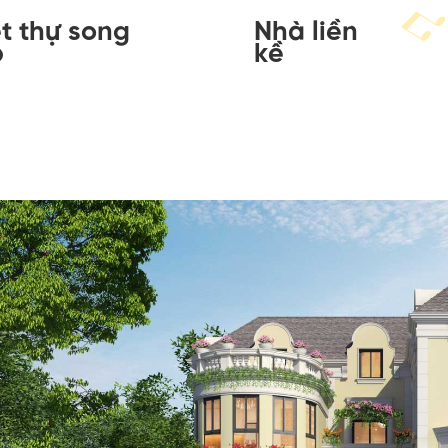
ệt thự song
Nhà liền
p
kề