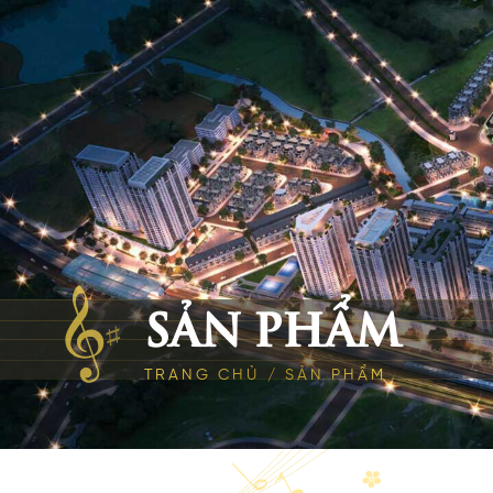
SẢN PHẨM
TRANG CHỦ
/
SẢN PHẨM