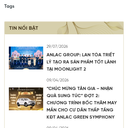
Tags
TIN NỔI BẬT
29/07/2026
ANLAC GROUP: LAN TỎA TRIẾT
LÝ TẠO RA SẢN PHẨM TỐT LÀNH
TẠI MOONLIGHT 2
09/04/2026
“CHÚC MỪNG TÂN GIA – NHẬN
QUÀ SUNG TÚC” ĐỢT 2:
CHƯƠNG TRÌNH BỐC THĂM MAY
MẮN CHO CƯ DÂN THẤP TẦNG
KĐT ANLAC GREEN SYMPHONY