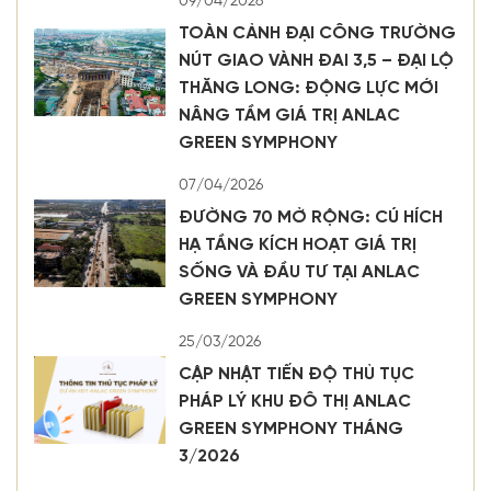
09/04/2026
TOÀN CẢNH ĐẠI CÔNG TRƯỜNG
NÚT GIAO VÀNH ĐAI 3,5 – ĐẠI LỘ
THĂNG LONG: ĐỘNG LỰC MỚI
NÂNG TẦM GIÁ TRỊ ANLAC
GREEN SYMPHONY
07/04/2026
ĐƯỜNG 70 MỞ RỘNG: CÚ HÍCH
HẠ TẦNG KÍCH HOẠT GIÁ TRỊ
SỐNG VÀ ĐẦU TƯ TẠI ANLAC
GREEN SYMPHONY
25/03/2026
CẬP NHẬT TIẾN ĐỘ THỦ TỤC
PHÁP LÝ KHU ĐÔ THỊ ANLAC
GREEN SYMPHONY THÁNG
3/2026