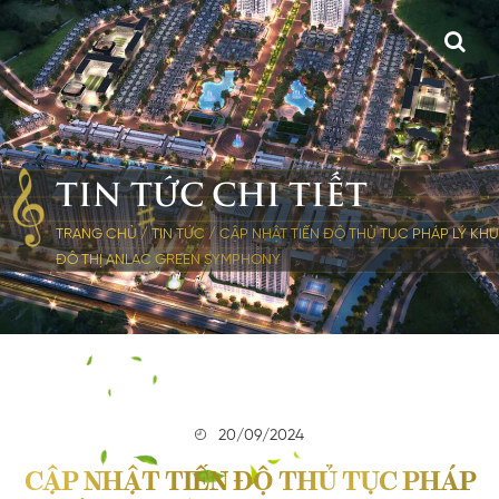
TIN TỨC CHI TIẾT
TRANG CHỦ
/
TIN TỨC
/
CẬP NHẬT TIẾN ĐỘ THỦ TỤC PHÁP LÝ KHU
ĐÔ THỊ ANLAC GREEN SYMPHONY
20/09/2024
CẬP NHẬT TIẾN ĐỘ THỦ TỤC PHÁP