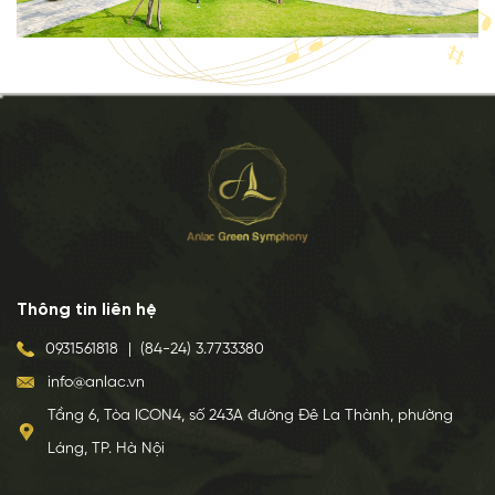
Thông tin liên hệ
0931561818
|
(84-24) 3.7733380
info@anlac.vn
Tầng 6, Tòa ICON4, số 243A đường Đê La Thành, phường
Láng, TP. Hà Nội