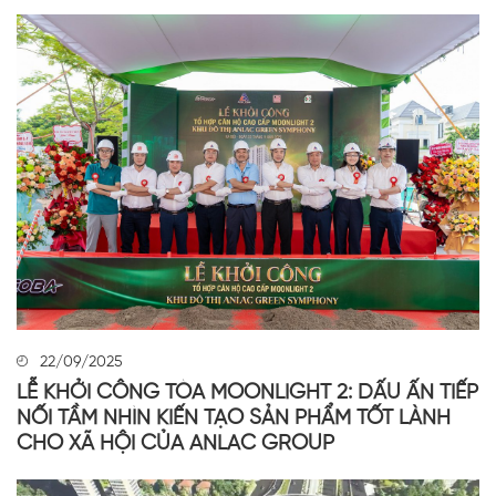
22/09/2025
LỄ KHỞI CÔNG TÒA MOONLIGHT 2: DẤU ẤN TIẾP
NỐI TẦM NHÌN KIẾN TẠO SẢN PHẨM TỐT LÀNH
CHO XÃ HỘI CỦA ANLAC GROUP