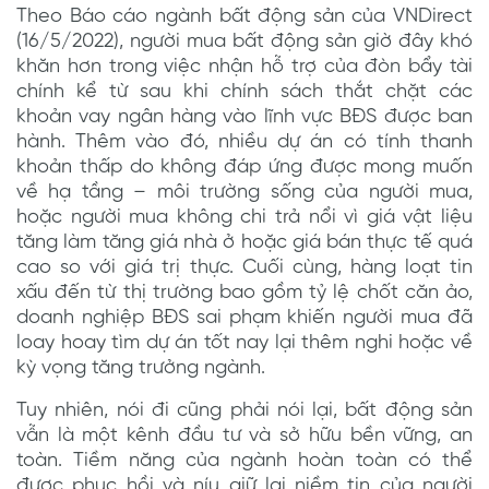
Theo Báo cáo ngành bất động sản của VNDirect
(16/5/2022), người mua bất động sản giờ đây khó
khăn hơn trong việc nhận hỗ trợ của đòn bẩy tài
chính kể từ sau khi chính sách thắt chặt các
khoản vay ngân hàng vào lĩnh vực BĐS được ban
hành. Thêm vào đó, nhiều dự án có tính thanh
khoản thấp do không đáp ứng được mong muốn
về hạ tầng – môi trường sống của người mua,
hoặc người mua không chi trả nổi vì giá vật liệu
tăng làm tăng giá nhà ở hoặc giá bán thực tế quá
cao so với giá trị thực. Cuối cùng, hàng loạt tin
xấu đến từ thị trường bao gồm tỷ lệ chốt căn ảo,
doanh nghiệp BĐS sai phạm khiến người mua đã
loay hoay tìm dự án tốt nay lại thêm nghi hoặc về
kỳ vọng tăng trưởng ngành.
Tuy nhiên, nói đi cũng phải nói lại, bất động sản
vẫn là một kênh đầu tư và sở hữu bền vững, an
toàn. Tiềm năng của ngành hoàn toàn có thể
được phục hồi và níu giữ lại niềm tin của người