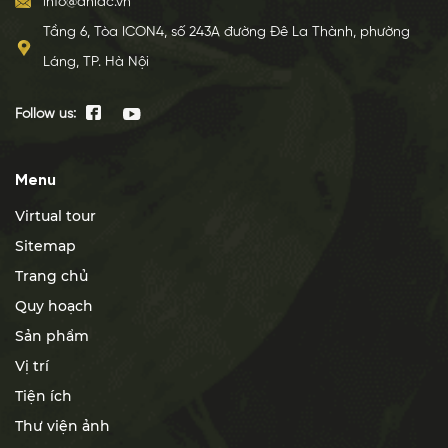
info@anlac.vn
Tầng 6, Tòa ICON4, số 243A đường Đê La Thành, phường
Láng, TP. Hà Nội
Follow us:
Menu
Virtual tour
Sitemap
Trang chủ
Quy hoạch
Sản phẩm
Vị trí
Tiện ích
Thư viện ảnh