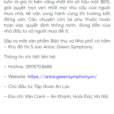
luôn là giá trị bền vững nhất khi sở hữu một BĐS,
giải quyết trọn vẹn nhất mọi nhu cầu của người
mua nhà, kề cận song hành cùng thị trường bất
động sản. Câu chuyện còn lại phụ thuộc hoàn
toàn vào quyết định thông minh, đúng đắn của
nhà đầu tư và người mua để ở.
Sắp ra mắt sản phẩm Biệt thự và Nhà phố có hầm
– Khu đô thị 5 sao Anlac Green Symphony.
Thông tin chi tiết liên hệ:
– Hotline: 0909.70.8686
– Website:
https://anlacgreensymphony.vn/
– Chủ đầu tư: Tập đoàn An Lạc
– Địa chỉ: Vân Canh – An Khánh, Hoài Đức, Hà Nội.