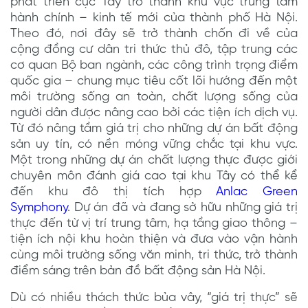
phát triển cực Tây trở thành khu vực trung tâm
hành chính – kinh tế mới của thành phố Hà Nội.
Theo đó, nơi đây sẽ trở thành chốn đi về của
cộng đồng cư dân tri thức thủ đô, tập trung các
cơ quan Bộ ban ngành, các công trình trọng điểm
quốc gia – chung mục tiêu cốt lõi hướng đến một
môi trường sống an toàn, chất lượng sống của
người dân được nâng cao bởi các tiện ích dịch vụ.
Từ đó nâng tầm giá trị cho những dự án bất động
sản uy tín, có nền móng vững chắc tại khu vực.
Một trong những dự án chất lượng thực được giới
chuyên môn đánh giá cao tại khu Tây có thể kể
đến khu đô thị tích hợp
Anlac Green
Symphony
. Dự án đã và đang sở hữu những giá trị
thực đến từ vị trí trung tâm, hạ tầng giao thông –
tiện ích nội khu hoàn thiện và đưa vào vận hành
cùng môi trường sống văn minh, tri thức, trở thành
điểm sáng trên bản đồ bất động sản Hà Nội.
Dù có nhiều thách thức bủa vây, “giá trị thực” sẽ