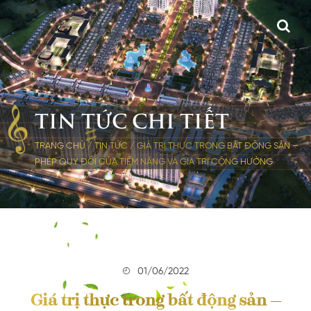
TIN TỨC CHI TIẾT
TRANG CHỦ
/
TIN TỨC
/
GIÁ TRỊ THỰC TRONG BẤT ĐỘNG SẢN –
PHÉP QUY ĐỔI CỦA TIỀM NĂNG VÀ GIÁ TRỊ CỘNG HƯỞNG
01/06/2022
Giá trị thực trong bất động sản –