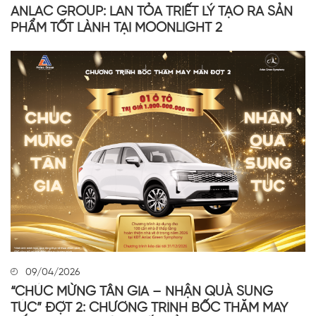
ANLAC GROUP: LAN TỎA TRIẾT LÝ TẠO RA SẢN
PHẨM TỐT LÀNH TẠI MOONLIGHT 2
09/04/2026
“CHÚC MỪNG TÂN GIA – NHẬN QUÀ SUNG
TÚC” ĐỢT 2: CHƯƠNG TRÌNH BỐC THĂM MAY