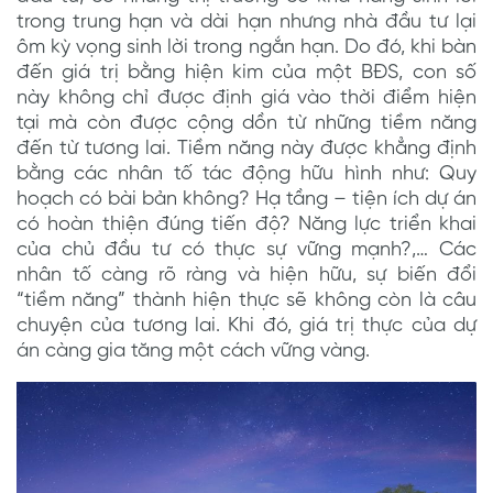
trong trung hạn và dài hạn nhưng nhà đầu tư lại
ôm kỳ vọng sinh lời trong ngắn hạn. Do đó, khi bàn
đến giá trị bằng hiện kim của một BĐS, con số
này không chỉ được định giá vào thời điểm hiện
tại mà còn được cộng dồn từ những tiềm năng
đến từ tương lai. Tiềm năng này được khẳng định
bằng các nhân tố tác động hữu hình như: Quy
hoạch có bài bản không? Hạ tầng – tiện ích dự án
có hoàn thiện đúng tiến độ? Năng lực triển khai
của chủ đầu tư có thực sự vững mạnh?,… Các
nhân tố càng rõ ràng và hiện hữu, sự biến đổi
“tiềm năng” thành hiện thực sẽ không còn là câu
chuyện của tương lai. Khi đó, giá trị thực của dự
án càng gia tăng một cách vững vàng.