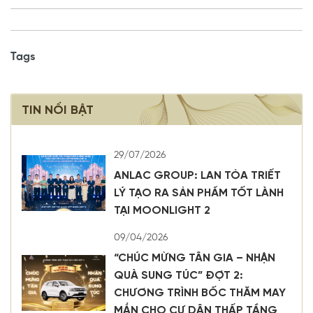
Tags
TIN NỔI BẬT
29/07/2026
ANLAC GROUP: LAN TỎA TRIẾT
LÝ TẠO RA SẢN PHẨM TỐT LÀNH
TẠI MOONLIGHT 2
09/04/2026
“CHÚC MỪNG TÂN GIA – NHẬN
QUÀ SUNG TÚC” ĐỢT 2:
CHƯƠNG TRÌNH BỐC THĂM MAY
MẮN CHO CƯ DÂN THẤP TẦNG