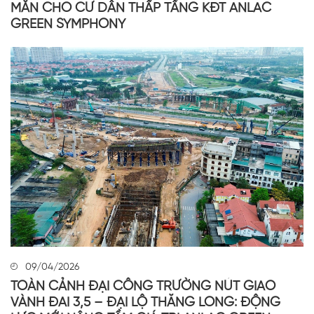
MẮN CHO CƯ DÂN THẤP TẦNG KĐT ANLAC
GREEN SYMPHONY
09/04/2026
TOÀN CẢNH ĐẠI CÔNG TRƯỜNG NÚT GIAO
VÀNH ĐAI 3,5 – ĐẠI LỘ THĂNG LONG: ĐỘNG