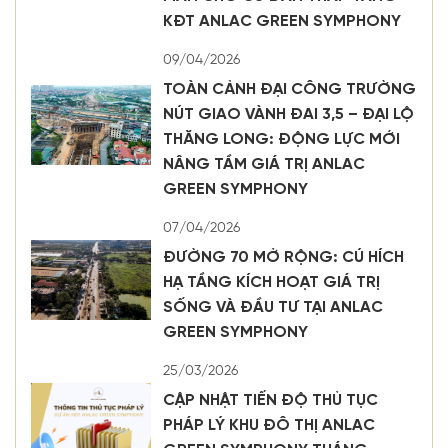
KĐT ANLAC GREEN SYMPHONY
09/04/2026
TOÀN CẢNH ĐẠI CÔNG TRƯỜNG
NÚT GIAO VÀNH ĐAI 3,5 – ĐẠI LỘ
THĂNG LONG: ĐỘNG LỰC MỚI
NÂNG TẦM GIÁ TRỊ ANLAC
GREEN SYMPHONY
07/04/2026
ĐƯỜNG 70 MỞ RỘNG: CÚ HÍCH
HẠ TẦNG KÍCH HOẠT GIÁ TRỊ
SỐNG VÀ ĐẦU TƯ TẠI ANLAC
GREEN SYMPHONY
25/03/2026
CẬP NHẬT TIẾN ĐỘ THỦ TỤC
PHÁP LÝ KHU ĐÔ THỊ ANLAC