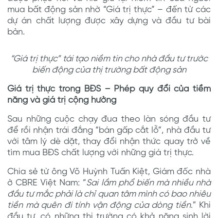
mua bất động sản nhờ “Giá trị thực” – đến từ các
dự án chất lượng được xây dựng và đầu tư bài
bản.
“
Giá trị thực
”
tái tạo niềm tin cho nhà đầu tư trước
biến động
của thị trường bất động sản
Giá trị thực trong BĐS – Phép quy đổi của tiềm
năng và giá trị cộng hưởng
Sau những cuộc chạy đua theo làn sóng đầu tư
để rồi nhận trái đắng “bán gấp cắt lỗ”, nhà đầu tư
với tâm lý dè dặt, thay đổi nhận thức quay trở về
tìm mua BĐS chất lượng với những giá trị thực.
Chia sẻ từ ông Võ Huỳnh Tuấn Kiệt, Giám đốc nhà
ở CBRE Việt Nam: “
Sai lầm phổ biến mà nhiều nhà
đầu tư mắc phải là chỉ quan tâm mình có bao nhiêu
tiền mà quên đi tính vận động của dòng tiền
.” Khi
đầu tư, có những thị trường có khả năng sinh lời