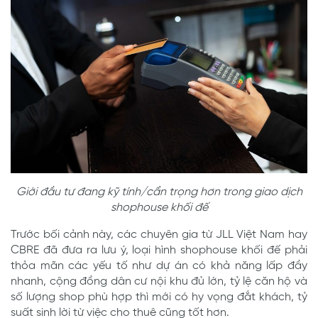
Giới đầu tư đang kỹ tính/cẩn trọng hơn trong giao dịch
shophouse khối đế
Trước bối cảnh này, các chuyên gia từ JLL Việt Nam hay
CBRE đã đưa ra lưu ý, loại hình shophouse khối đế phải
thỏa mãn các yếu tố như dự án có khả năng lấp đầy
nhanh, cộng đồng dân cư nội khu đủ lớn, tỷ lệ căn hộ và
số lượng shop phù hợp thì mới có hy vọng đắt khách, tỷ
suất sinh lời từ việc cho thuê cũng tốt hơn.