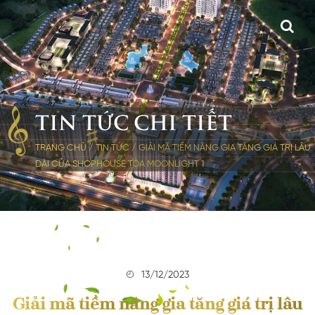
TIN TỨC CHI TIẾT
TRANG CHỦ
/
TIN TỨC
/
GIẢI MÃ TIỀM NĂNG GIA TĂNG GIÁ TRỊ LÂU
DÀI CỦA SHOPHOUSE TÒA MOONLIGHT 1
13/12/2023
Giải mã tiềm năng gia tăng giá trị lâu