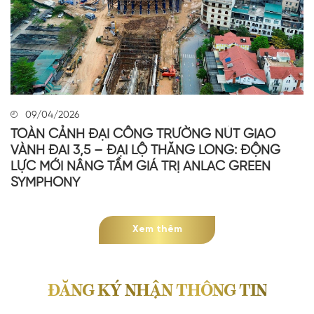
09/04/2026
TOÀN CẢNH ĐẠI CÔNG TRƯỜNG NÚT GIAO
VÀNH ĐAI 3,5 – ĐẠI LỘ THĂNG LONG: ĐỘNG
LỰC MỚI NÂNG TẦM GIÁ TRỊ ANLAC GREEN
SYMPHONY
Xem thêm
ĐĂNG KÝ NHẬN THÔNG TIN