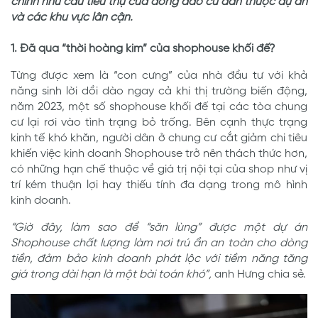
chính nhu cầu tiêu thụ của đông đảo cư dân thuộc dự án
và các khu vực lân cận.
1. Đã qua “thời hoàng kim” của shophouse khối đế?
Từng được xem là “con cưng” của nhà đầu tư với khả
năng sinh lời dồi dào ngay cả khi thị trường biến động,
năm 2023, một số shophouse khối đế tại các tòa chung
cư lại rơi vào tình trạng bỏ trống. Bên cạnh thực trạng
kinh tế khó khăn, người dân ở chung cư cắt giảm chi tiêu
khiến việc kinh doanh Shophouse trở nên thách thức hơn,
có những hạn chế thuộc về giá trị nội tại của shop như vị
trí kém thuận lợi hay thiếu tính đa dạng trong mô hình
kinh doanh.
“Giờ đây, làm sao để “săn lùng” được một dự án
Shophouse chất lượng làm nơi trú ẩn an toàn cho dòng
tiền, đảm bảo kinh doanh phát lộc với tiềm năng tăng
giá trong dài hạn là một bài toán khó”,
anh Hưng chia sẻ.