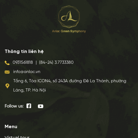
Thông tin liên hệ
0931561818
|
(84-24) 3.7733380
info@anlac.vn
Tầng 6, Tòa ICON4, số 243A đường Đê La Thành, phường
Láng, TP. Hà Nội
Follow us:
Menu
Virtual tour