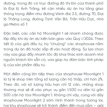
đường, trong đó có trục đường đô thị lớn của thành phố
là Đại lộ Ánh Trăng, kế cận nhiều dự án hạ tầng giao
thông trọng điểm như đường Vành đai 3.5, đường 70, Đại
lộ Thăng Long, đường Trịnh Văn Bô, Trần Hữu Dực, nhà
ga Metro số 7.
Đặc biệt, các căn hộ Moonlight 1 sẽ nhanh chóng được
lấp đầy khi dự án dự kiến bàn giao vào Quý I/2024. Theo
tiết lộ của giới đầu tư, họ “chuộng” các shophouse nằm
trong dự án đã hoặc sắp đi vào hoạt động. Sự lựa chọn
này vừa giúp đẩy nhanh tốc độ khai thác kinh doanh nhờ
nguồn khách lớn sẵn có, vừa giúp họ đảm bảo tính pháp
lý của sản phẩm đầu tư.
Một điểm cộng lớn tiếp theo của shophouse Moonlight 1
là tỷ lệ shop trên tổng số lượng căn hộ thấp, chỉ hơn 2%.
Theo đó, với số lượng hữu hạn chỉ 12 căn, những shop
thương mại sẽ đi vào phục vụ gần 1.500 cư dân từ gần
500 căn hộ tòa Moonlight 1. Không chỉ vậy, cùng với dãy
shophouse Moonlight 2 sớm hình thành trong tương lai,
hai khu shophouse sẽ trở thành điểm đến mua sắm – giải