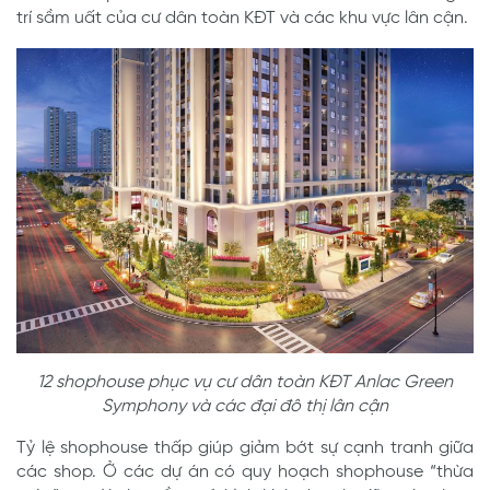
trí sầm uất của cư dân toàn KĐT và các khu vực lân cận.
12 shophouse phục vụ cư dân toàn KĐT Anlac Green
Symphony và các đại đô thị lân cận
Tỷ lệ shophouse thấp giúp giảm bớt sự cạnh tranh giữa
các shop. Ở các dự án có quy hoạch shophouse “thừa