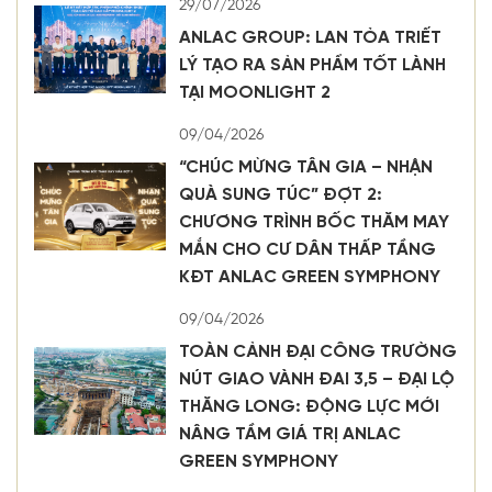
29/07/2026
ANLAC GROUP: LAN TỎA TRIẾT
LÝ TẠO RA SẢN PHẨM TỐT LÀNH
TẠI MOONLIGHT 2
09/04/2026
“CHÚC MỪNG TÂN GIA – NHẬN
QUÀ SUNG TÚC” ĐỢT 2:
CHƯƠNG TRÌNH BỐC THĂM MAY
MẮN CHO CƯ DÂN THẤP TẦNG
KĐT ANLAC GREEN SYMPHONY
09/04/2026
TOÀN CẢNH ĐẠI CÔNG TRƯỜNG
NÚT GIAO VÀNH ĐAI 3,5 – ĐẠI LỘ
THĂNG LONG: ĐỘNG LỰC MỚI
NÂNG TẦM GIÁ TRỊ ANLAC
GREEN SYMPHONY