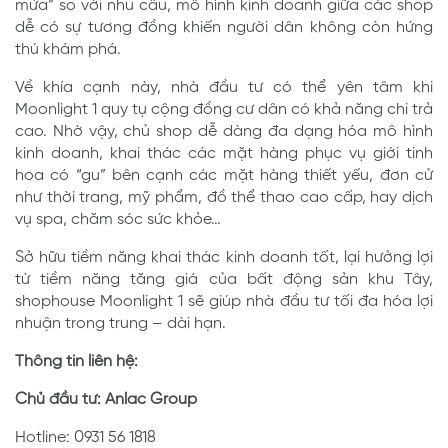
mứa” so với nhu cầu, mô hình kinh doanh giữa các shop
dễ có sự tương đồng khiến người dân không còn hứng
thú khám phá.
Về khía cạnh này, nhà đầu tư có thể yên tâm khi
Moonlight 1 quy tụ cộng đồng cư dân có khả năng chi trả
cao. Nhờ vậy, chủ shop dễ dàng đa dạng hóa mô hình
kinh doanh, khai thác các mặt hàng phục vụ giới tinh
hoa có “gu” bên cạnh các mặt hàng thiết yếu, đơn cử
như thời trang, mỹ phẩm, đồ thể thao cao cấp, hay dịch
vụ spa, chăm sóc sức khỏe…
Sở hữu tiềm năng khai thác kinh doanh tốt, lại hưởng lợi
từ tiềm năng tăng giá của bất động sản khu Tây,
shophouse Moonlight 1 sẽ giúp nhà đầu tư tối đa hóa lợi
nhuận trong trung – dài hạn.
Thông tin liên hệ:
Chủ đầu tư: Anlac Group
Hotline: 0931 56 1818