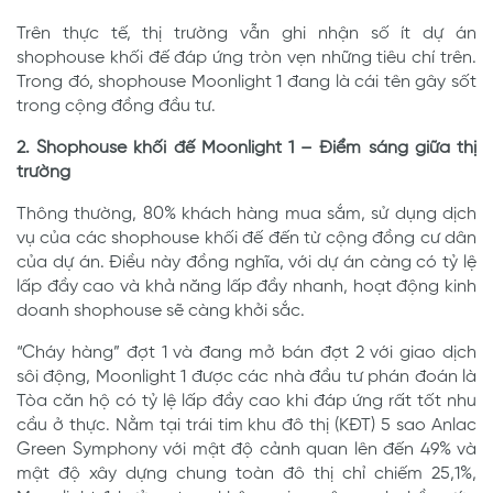
Trên thực tế, thị trường vẫn ghi nhận số ít dự án
shophouse khối đế đáp ứng tròn vẹn những tiêu chí trên.
Trong đó, shophouse Moonlight 1 đang là cái tên gây sốt
trong cộng đồng đầu tư.
2. Shophouse khối đế Moonlight 1 – Điểm sáng giữa thị
trường
Thông thường, 80% khách hàng mua sắm, sử dụng dịch
vụ của các shophouse khối đế đến từ cộng đồng cư dân
của dự án. Điều này đồng nghĩa, với dự án càng có tỷ lệ
lấp đầy cao và khả năng lấp đầy nhanh, hoạt động kinh
doanh shophouse sẽ càng khởi sắc.
“Cháy hàng” đợt 1 và đang mở bán đợt 2 với giao dịch
sôi động, Moonlight 1 được các nhà đầu tư phán đoán là
Tòa căn hộ có tỷ lệ lấp đầy cao khi đáp ứng rất tốt nhu
cầu ở thực. Nằm tại trái tim khu đô thị (KĐT) 5 sao Anlac
Green Symphony với mật độ cảnh quan lên đến 49% và
mật độ xây dựng chung toàn đô thị chỉ chiếm 25,1%,