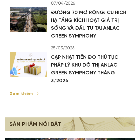
07/04/2026
ĐƯỜNG 70 MỞ RỘNG: CÚ HÍCH
HẠ TẦNG KÍCH HOẠT GIÁ TRỊ
SỐNG VÀ ĐẦU TƯ TẠI ANLAC
GREEN SYMPHONY
25/03/2026
CẬP NHẬT TIẾN ĐỘ THỦ TỤC
PHÁP LÝ KHU ĐÔ THỊ ANLAC
GREEN SYMPHONY THÁNG
3/2026
Xem thêm
SẢN PHẨM NỔI BẬT