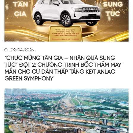
09/04/2026
“CHÚC MỪNG TÂN GIA – NHẬN QUÀ SUNG
TÚC” ĐỢT 2: CHƯƠNG TRÌNH BỐC THĂM MAY
MẮN CHO CƯ DÂN THẤP TẦNG KĐT ANLAC
GREEN SYMPHONY