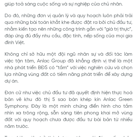
giúp toả sáng cuộc sống và sự nghiệp của chủ nhân.
Do đó, những đơn vị quản lý và quy hoạch luôn phải trải
qua những bài toán khắt khe được đặt ra bởi chủ đầu tư,
nhằm kiến tạo nên những công trình gắn với “giá trị thực”,
đáp ứng đủ đầy nhu cầu, đặc tính, nếp sống của mọi gia
đình Việt.
Không chỉ sở hữu một đội ngũ nhân sự và đối tác làm
việc tận tâm, Anlac Group đã khẳng định vị thế là một
nhà phát triển BĐS có “tầm” với việc nghiên cứu và chọn
lựa những vùng đất có tiềm năng phát triển để xây dựng
dự án.
Đơn cử như việc chủ đầu tư đã quyết định hiện thực hoá
bản vẽ khu đô thị 5 sao bán khép kín Anlac Green
Symphony. Đây là một minh chứng điển hình cho tầm
nhìn xa trông rộng, sẵn sàng tiên phong khai mở vùng
đất với quy hoạch chưa được đầu tư bài bản từ nhiều
năm trước.