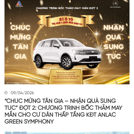
09/04/2026
“CHÚC MỪNG TÂN GIA – NHẬN QUÀ SUNG
TÚC” ĐỢT 2: CHƯƠNG TRÌNH BỐC THĂM MAY
MẮN CHO CƯ DÂN THẤP TẦNG KĐT ANLAC
GREEN SYMPHONY