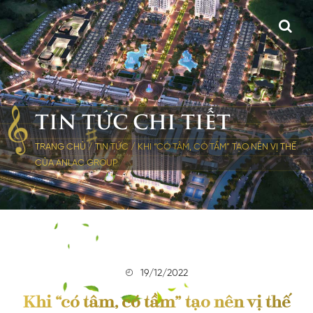
TIN TỨC CHI TIẾT
TRANG CHỦ
/
TIN TỨC
/
KHI “CÓ TÂM, CÓ TẦM” TẠO NÊN VỊ THẾ
CỦA ANLAC GROUP
19/12/2022
Khi “có tâm, có tầm” tạo nên vị thế