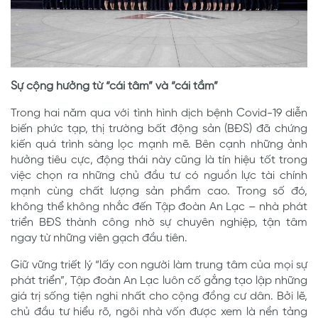
Sự cộng hưởng từ “cái tâm” và “cái tầm”
Trong hai năm qua với tình hình dịch bệnh Covid-19 diễn
biến phức tạp, thị trường bất động sản (BĐS) đã chứng
kiến quá trình sàng lọc mạnh mẽ. Bên cạnh những ảnh
hưởng tiêu cực, động thái này cũng là tín hiệu tốt trong
việc chọn ra những chủ đầu tư có nguồn lực tài chính
mạnh cùng chất lượng sản phẩm cao. Trong số đó,
không thể không nhắc đến Tập đoàn An Lạc – nhà phát
triển BĐS thành công nhờ sự chuyên nghiệp, tận tâm
ngay từ những viên gạch đầu tiên.
Giữ vững triết lý “lấy con người làm trung tâm của mọi sự
phát triển”, Tập đoàn An Lạc luôn cố gắng tạo lập những
giá trị sống tiện nghi nhất cho cộng đồng cư dân. Bởi lẽ,
chủ đầu tư hiểu rõ, ngôi nhà vốn được xem là nền tảng