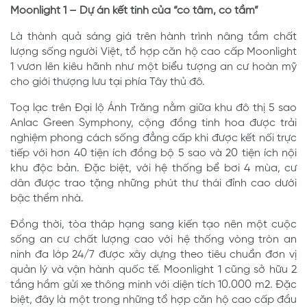
Moonlight 1 – Dự án kết tinh của “có tâm, có tầm”
Là thành quả sáng giá trên hành trình nâng tầm chất
lượng sống người Việt, tổ hợp căn hộ cao cấp Moonlight
1 vươn lên kiêu hãnh như một biểu tượng an cư hoàn mỹ
cho giới thượng lưu tại phía Tây thủ đô.
Toạ lạc trên Đại lộ Ánh Trăng nằm giữa khu đô thị 5 sao
Anlac Green Symphony, cộng đồng tinh hoa được trải
nghiệm phong cách sống đẳng cấp khi được kết nối trực
tiếp với hơn 40 tiện ích đồng bộ 5 sao và 20 tiện ích nội
khu độc bản. Đặc biệt, với hệ thống bể bơi 4 mùa, cư
dân được trao tặng những phút thư thái đỉnh cao dưới
bậc thềm nhà.
Đồng thời, tòa tháp hạng sang kiến tạo nên một cuộc
sống an cư chất lượng cao với hệ thống vòng tròn an
ninh đa lớp 24/7 được xây dựng theo tiêu chuẩn đơn vị
quản lý và vận hành quốc tế. Moonlight 1 cũng sở hữu 2
tầng hầm gửi xe thông minh với diện tích 10.000 m2. Đặc
biệt, đây là một trong những tổ hợp căn hộ cao cấp đầu