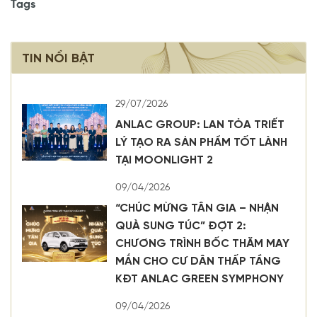
Tags
TIN NỔI BẬT
29/07/2026
ANLAC GROUP: LAN TỎA TRIẾT
LÝ TẠO RA SẢN PHẨM TỐT LÀNH
TẠI MOONLIGHT 2
09/04/2026
“CHÚC MỪNG TÂN GIA – NHẬN
QUÀ SUNG TÚC” ĐỢT 2:
CHƯƠNG TRÌNH BỐC THĂM MAY
MẮN CHO CƯ DÂN THẤP TẦNG
KĐT ANLAC GREEN SYMPHONY
09/04/2026