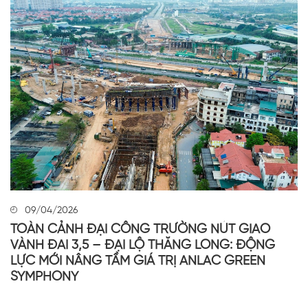
09/04/2026
TOÀN CẢNH ĐẠI CÔNG TRƯỜNG NÚT GIAO
VÀNH ĐAI 3,5 – ĐẠI LỘ THĂNG LONG: ĐỘNG
LỰC MỚI NÂNG TẦM GIÁ TRỊ ANLAC GREEN
SYMPHONY