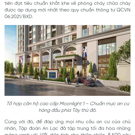
tiên đạt tiêu chuẩn khắt khe về phòng cháy chữa cháy
được áp dụng mới nhất theo quy chuẩn thông tư QCVN
06:2021/BXD.
Tổ hợp căn hộ cao cấp Moonlight 1 – Chuẩn mực an cư
hàng đầu phía Tây thủ đô.
Cùng với đó, để đáp ứng mọi nhu cầu an cư của chủ
nhân, Tập đoàn An Lạc đã tập trung tối đa hóa những