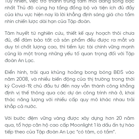
Tuy nhiên, việc trở thành trung tâm mới đáng sống bậc
nhất Thủ đô cùng hạ tầng đồng bộ và tiện ích đủ đầy
của khu vực hiện nay là lời khẳng định sáng giá cho tầm
nhìn chiến lược dài hạn của Tập đoàn.
Tâm huyết từ nghiên cứu, thiết kế quy hoạch thôi chưa
đủ, để đảm bảo tất cả sản phẩm đều được ra mắt và
duy trì chất lượng cao, thì tiềm lực tài chính vững mạnh
cũng là một trong những yếu tố quan trọng đối với Tập
đoàn An Lạc.
Điển hình, trải qua khủng hoảng bong bóng BĐS vào
năm 2008, và nhiều biến động của thị trường trong thời
kỳ Covid-19, chủ đầu tư đến nay vẫn thành công khẳng
định vị thế thông qua các dự án công trình nhà ở, khai
thác năng lượng với nhiều cấp quy mô khác nhau trải
khắp cả nước.
Với bước đệm vững vàng được xây dựng hơn 20 năm
qua, tổ hợp căn hộ cao cấp Moonlight 1 là dấu ấn tự hào
tiếp theo của Tập đoàn An Lạc “có tâm, có tầm”.