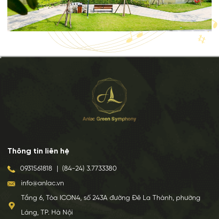
Thông tin liên hệ
0931561818
|
(84-24) 3.7733380
info@anlac.vn
Tầng 6, Tòa ICON4, số 243A đường Đê La Thành, phường
Láng, TP. Hà Nội