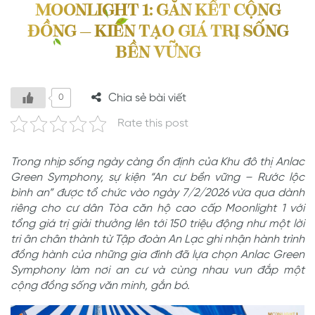
MOONLIGHT 1: GẮN KẾT CỘNG
ĐỒNG – KIẾN TẠO GIÁ TRỊ SỐNG
BỀN VỮNG
Chia sẻ bài viết
0
Rate this post
Trong nhịp sống ngày càng ổn định của Khu đô thị Anlac
Green Symphony, sự kiện “An cư bền vững – Rước lộc
bình an” được tổ chức vào ngày 7/2/2026 vừa qua dành
riêng cho cư dân Tòa căn hộ cao cấp Moonlight 1 với
tổng giá trị giải thưởng lên tới 150 triệu động như một lời
tri ân chân thành từ Tập đoàn An Lạc ghi nhận hành trình
đồng hành của những gia đình đã lựa chọn Anlac Green
Symphony làm nơi an cư và cùng nhau vun đắp một
cộng đồng sống văn minh, gắn bó.