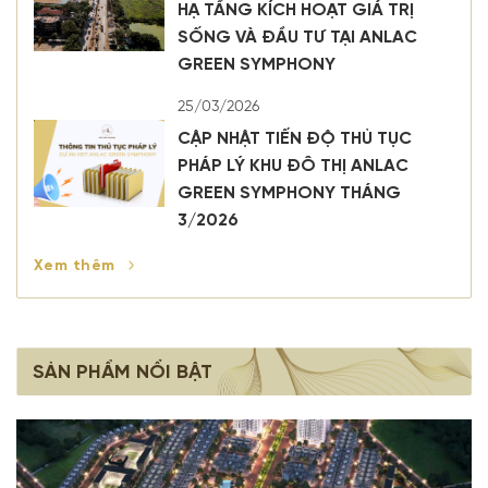
HẠ TẦNG KÍCH HOẠT GIÁ TRỊ
SỐNG VÀ ĐẦU TƯ TẠI ANLAC
GREEN SYMPHONY
25/03/2026
CẬP NHẬT TIẾN ĐỘ THỦ TỤC
PHÁP LÝ KHU ĐÔ THỊ ANLAC
GREEN SYMPHONY THÁNG
3/2026
Xem thêm
SẢN PHẨM NỔI BẬT