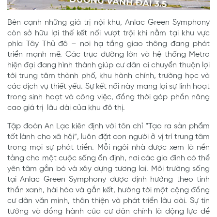
Bên cạnh những giá trị nội khu, Anlac Green Symphony
còn sở hữu lợi thế kết nối vượt trội khi nằm tại khu vực
phía Tây Thủ đô – nơi hạ tầng giao thông đang phát
triển mạnh mẽ. Các trục đường lớn và hệ thống Metro
hiện đại đang hình thành giúp cư dân di chuyển thuận lợi
tới trung tâm thành phố, khu hành chính, trường học và
các dịch vụ thiết yếu. Sự kết nối này mang lại sự linh hoạt
trong sinh hoạt và công việc, đồng thời góp phần nâng
cao giá trị lâu dài của khu đô thị.
Tập đoàn An Lạc kiên định với tôn chỉ “Tạo ra sản phẩm
tốt lành cho xã hội”, luôn đặt con người ở vị trí trung tâm
trong mọi sự phát triển. Mỗi ngôi nhà được xem là nền
tảng cho một cuộc sống ổn định, nơi các gia đình có thể
yên tâm gắn bó và xây dựng tương lai. Môi trường sống
tại Anlac Green Symphony được định hướng theo tinh
thần xanh, hài hòa và gắn kết, hướng tới một cộng đồng
cư dân văn minh, thân thiện và phát triển lâu dài. Sự tin
tưởng và đồng hành của cư dân chính là động lực để