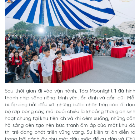
Sau thời gian đi vào vận hành, Tòa Moonlight 1 đã hình
thành nhịp sống riêng: bình yên, ổn định và gần gũi. Mỗi
buổi sáng bắt đầu với những bước chân trên các lối dạo
bộ rợp bóng cây, mỗi buổi chiều là khoảng thời gian sinh
hoạt chung tại khu tiện ích và khi đêm xuống, những căn
hộ sáng đèn tạo nên bức tranh ấm áp của một khu đô
thị trẻ đang phát triển vững vàng. Sự kiện tri ân diễn ra
trong bối cảnh ấy như một dấu mốc để cư dân và Chủ