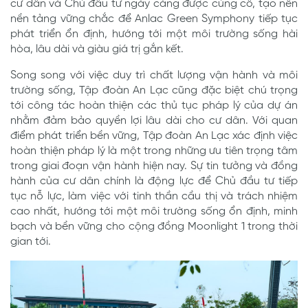
cư dân và Chủ đầu tư ngày càng được củng cố, tạo nên
nền tảng vững chắc để Anlac Green Symphony tiếp tục
phát triển ổn định, hướng tới một môi trường sống hài
hòa, lâu dài và giàu giá trị gắn kết.
Song song với việc duy trì chất lượng vận hành và môi
trường sống, Tập đoàn An Lạc cũng đặc biệt chú trọng
tới công tác hoàn thiện các thủ tục pháp lý của dự án
nhằm đảm bảo quyền lợi lâu dài cho cư dân. Với quan
điểm phát triển bền vững, Tập đoàn An Lạc xác định việc
hoàn thiện pháp lý là một trong những ưu tiên trọng tâm
trong giai đoạn vận hành hiện nay. Sự tin tưởng và đồng
hành của cư dân chính là động lực để Chủ đầu tư tiếp
tục nỗ lực, làm việc với tinh thần cầu thị và trách nhiệm
cao nhất, hướng tới một môi trường sống ổn định, minh
bạch và bền vững cho cộng đồng Moonlight 1 trong thời
gian tới.