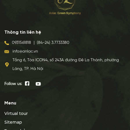
Thông tin liên hệ
0931561818
|
(84-24) 3.7733380
info@anlac.vn
Tầng 6, Tòa ICON4, số 243A đường Đê La Thành, phường
Láng, TP. Hà Nội
Follow us:
Menu
Virtual tour
Sitemap