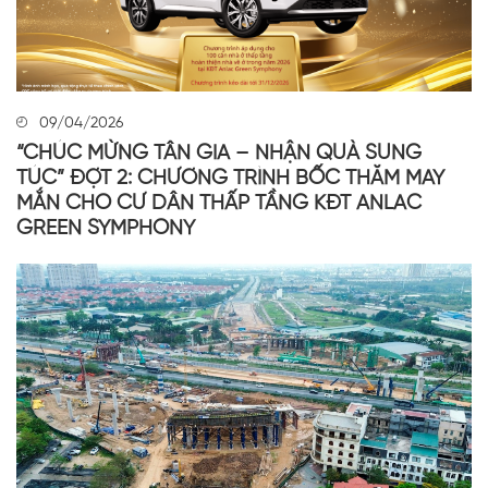
09/04/2026
“CHÚC MỪNG TÂN GIA – NHẬN QUÀ SUNG
TÚC” ĐỢT 2: CHƯƠNG TRÌNH BỐC THĂM MAY
MẮN CHO CƯ DÂN THẤP TẦNG KĐT ANLAC
GREEN SYMPHONY