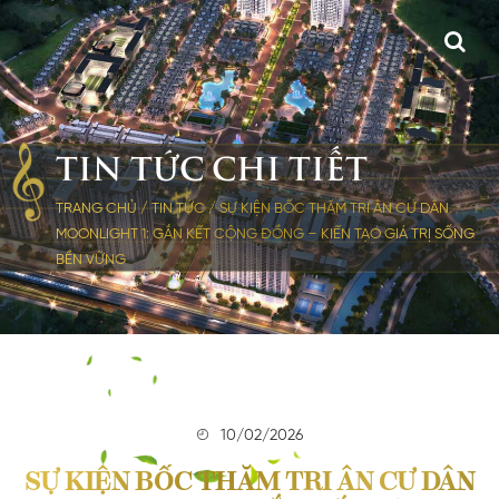
TIN TỨC CHI TIẾT
TRANG CHỦ
/
TIN TỨC
/
SỰ KIỆN BỐC THĂM TRI ÂN CƯ DÂN
MOONLIGHT 1: GẮN KẾT CỘNG ĐỒNG – KIẾN TẠO GIÁ TRỊ SỐNG
BỀN VỮNG
10/02/2026
SỰ KIỆN BỐC THĂM TRI ÂN CƯ DÂN