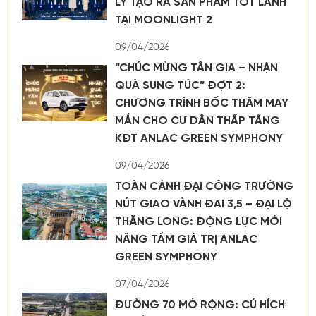
LÝ TẠO RA SẢN PHẨM TỐT LÀNH
TẠI MOONLIGHT 2
09/04/2026
“CHÚC MỪNG TÂN GIA – NHẬN
QUÀ SUNG TÚC” ĐỢT 2:
CHƯƠNG TRÌNH BỐC THĂM MAY
MẮN CHO CƯ DÂN THẤP TẦNG
KĐT ANLAC GREEN SYMPHONY
09/04/2026
TOÀN CẢNH ĐẠI CÔNG TRƯỜNG
NÚT GIAO VÀNH ĐAI 3,5 – ĐẠI LỘ
THĂNG LONG: ĐỘNG LỰC MỚI
NÂNG TẦM GIÁ TRỊ ANLAC
GREEN SYMPHONY
07/04/2026
ĐƯỜNG 70 MỞ RỘNG: CÚ HÍCH