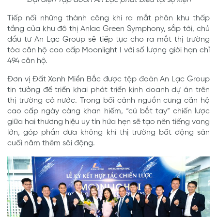
Đại diện Tập đoàn An Lạc phát biểu tại sự kiện
Tiếp nối những thành công khi ra mắt phân khu thấp
tầng của khu đô thị Anlac Green Symphony, sắp tới, chủ
đầu tư An Lạc Group sẽ tiếp tục cho ra mắt thị trường
tòa căn hộ cao cấp
Moonlight I với số lượng giới hạn chỉ
494 căn hộ.
Đơn vị Đất Xanh Miền Bắc được tập đoàn An Lạc Group
tin tưởng đề triển khai phát triển kinh doanh dự án trên
thị trường cả nước. Trong bối cảnh nguồn cung căn hộ
cao cấp ngày càng khan hiếm, “cú bắt tay” chiến lược
giữa hai thương hiệu uy tín hứa hẹn sẽ tạo nên tiếng vang
lớn, góp phần đưa không khí thị trường bất động sản
cuối năm thêm sôi động.