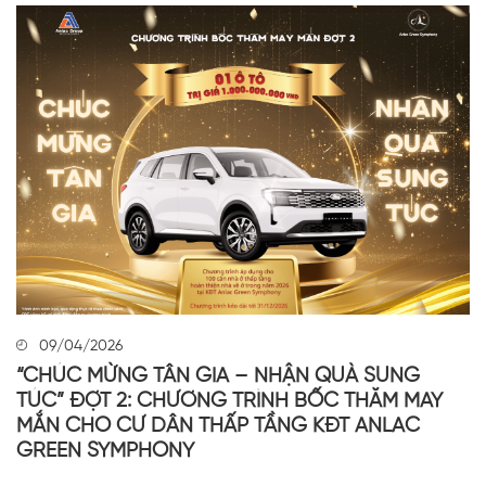
09/04/2026
“CHÚC MỪNG TÂN GIA – NHẬN QUÀ SUNG
TÚC” ĐỢT 2: CHƯƠNG TRÌNH BỐC THĂM MAY
MẮN CHO CƯ DÂN THẤP TẦNG KĐT ANLAC
GREEN SYMPHONY