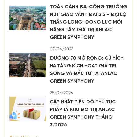
TOÀN CẢNH ĐẠI CÔNG TRƯỜNG
NÚT GIAO VÀNH ĐAI 3,5 – ĐẠI LỘ
THĂNG LONG: ĐỘNG LỰC MỚI
NÂNG TẦM GIÁ TRỊ ANLAC
GREEN SYMPHONY
07/04/2026
ĐƯỜNG 70 MỞ RỘNG: CÚ HÍCH
HẠ TẦNG KÍCH HOẠT GIÁ TRỊ
SỐNG VÀ ĐẦU TƯ TẠI ANLAC
GREEN SYMPHONY
25/03/2026
CẬP NHẬT TIẾN ĐỘ THỦ TỤC
PHÁP LÝ KHU ĐÔ THỊ ANLAC
GREEN SYMPHONY THÁNG
3/2026