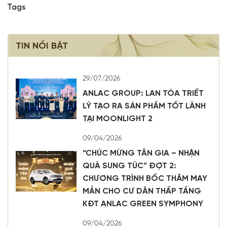
Tags
TIN NỔI BẬT
29/07/2026
ANLAC GROUP: LAN TỎA TRIẾT
LÝ TẠO RA SẢN PHẨM TỐT LÀNH
TẠI MOONLIGHT 2
09/04/2026
“CHÚC MỪNG TÂN GIA – NHẬN
QUÀ SUNG TÚC” ĐỢT 2:
CHƯƠNG TRÌNH BỐC THĂM MAY
MẮN CHO CƯ DÂN THẤP TẦNG
KĐT ANLAC GREEN SYMPHONY
09/04/2026