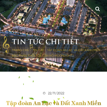
TIN TỨC CHI TIẾT
TRANG CHỦ
/
TIN TỨC
/
TẬP ĐOÀN AN LẠC VÀ ĐẤT XANH MIỀN
BẮC PHÂN PHỐI TÒA CĂN HỘ MOONLIGHT I
22/11/2022
Tập đoàn An Lạc và Đất Xanh Miền