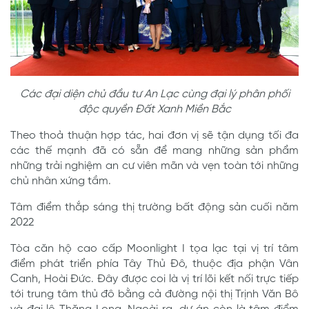
Các đại diện chủ đầu tư An Lạc cùng đại lý phân phối
độc quyền Đất Xanh Miền Bắc
Theo thoả thuận hợp tác, hai đơn vị sẽ tận dụng tối đa
các thế mạnh đã có sẵn để mang những sản phẩm
những trải nghiệm an cư viên mãn và vẹn toàn tới những
chủ nhân xứng tầm.
Tâm điểm thắp sáng thị trường bất động sản cuối năm
2022
Tòa căn hộ cao cấp Moonlight I tọa lạc tại vị trí tâm
điểm phát triển phía Tây Thủ Đô, thuộc địa phận Vân
Canh, Hoài Đức. Đây được coi là vị trí lõi kết nối trực tiếp
tới trung tâm thủ đô bằng cả đường nội thị Trịnh Văn Bô