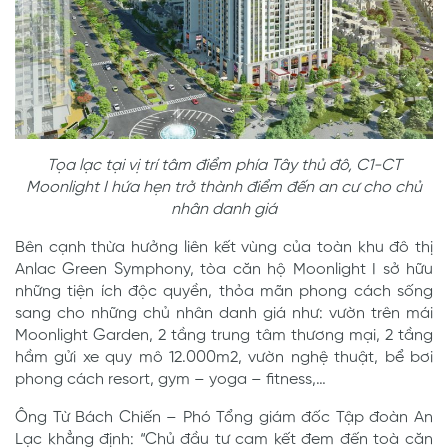
Tọa lạc tại vị trí tâm điểm phía Tây thủ đô, C1-CT
Moonlight I hứa hẹn trở thành điểm đến an cư cho chủ
nhân danh giá
Bên cạnh thừa hưởng liên kết vùng của toàn khu đô thị
Anlac Green Symphony, tòa căn hộ Moonlight I sở hữu
những tiện ích độc quyền, thỏa mãn phong cách sống
sang cho những chủ nhân danh giá như: vườn trên mái
Moonlight Garden, 2 tầng trung tâm thương mại, 2 tầng
hầm gửi xe quy mô 12.000m2, vườn nghệ thuật, bể bơi
phong cách resort, gym – yoga – fitness,…
Ông Từ Bách Chiến – Phó Tổng giám đốc Tập đoàn An
Lạc khẳng định: “Chủ đầu tư cam kết đem đến toà căn