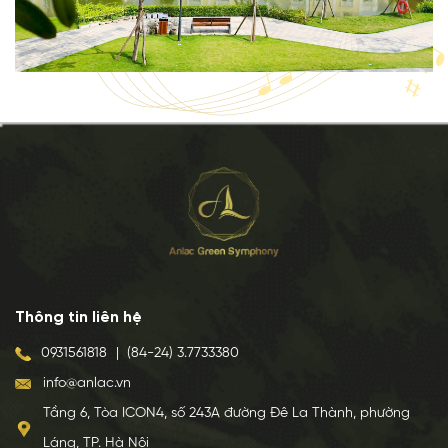
Thông tin liên hệ
0931561818
|
(84-24) 3.7733380
info@anlac.vn
Tầng 6, Tòa ICON4, số 243A đường Đê La Thành, phường
Láng, TP. Hà Nội