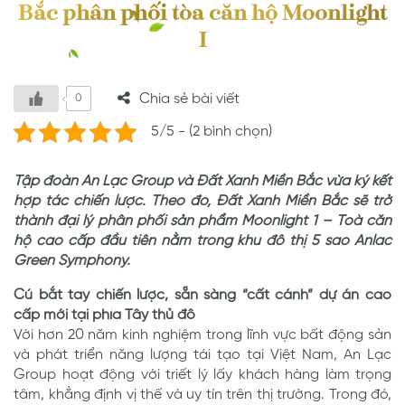
Bắc phân phối tòa căn hộ Moonlight
I
Chia sẻ bài viết
0
5/5 - (2 bình chọn)
Tập đoàn An Lạc Group và Đất Xanh Miền Bắc vừa ký kết
hợp tác chiến lược. Theo đó, Đất Xanh Miền Bắc sẽ trở
thành đại lý phân phối sản phẩm Moonlight 1 – Toà căn
hộ cao cấp đầu tiên nằm trong khu đô thị 5 sao Anlac
Green Symphony.
Cú bắt tay chiến lược, sẵn sàng “cất cánh” dự án cao
cấp mới tại phía Tây thủ đô
Với hơn 20 năm kinh nghiệm trong lĩnh vực bất động sản
và phát triển năng lượng tái tạo tại Việt Nam, An Lạc
Group hoạt động với triết lý lấy khách hàng làm trọng
tâm, khẳng định vị thế và uy tín trên thị trường. Trong đó,