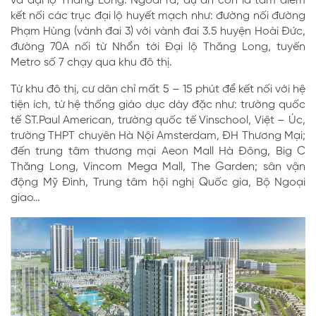
và đại lộ Thăng Long. Ngoài ra, dự án còn là tâm điểm
kết nối các trục đại lộ huyết mạch như: đường nối đường
Phạm Hùng (vành đai 3) với vành đai 3.5 huyện Hoài Đức,
đường 70A nối từ Nhổn tới Đại lộ Thăng Long, tuyến
Metro số 7 chạy qua khu đô thị.
Từ khu đô thị, cư dân chỉ mất 5 – 15 phút để kết nối với hệ
tiện ích, từ hệ thống giáo dục dày đặc như: trường quốc
tế ST.Paul American, trường quốc tế Vinschool, Việt – Úc,
trường THPT chuyên Hà Nội Amsterdam, ĐH Thương Mại;
đến trung tâm thương mại Aeon Mall Hà Đông, Big C
Thăng Long, Vincom Mega Mall, The Garden; sân vận
động Mỹ Đình, Trung tâm hội nghị Quốc gia, Bộ Ngoại
giao…