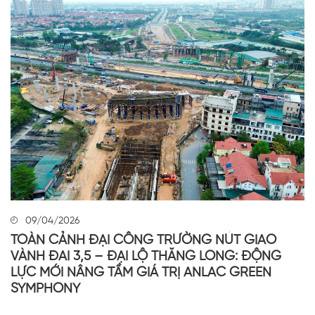
09/04/2026
TOÀN CẢNH ĐẠI CÔNG TRƯỜNG NÚT GIAO
VÀNH ĐAI 3,5 – ĐẠI LỘ THĂNG LONG: ĐỘNG
LỰC MỚI NÂNG TẦM GIÁ TRỊ ANLAC GREEN
SYMPHONY